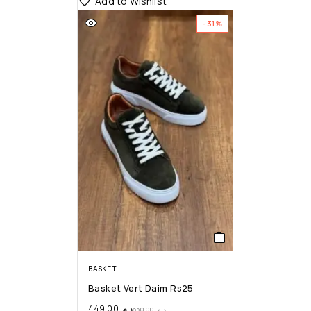
Add to Wishlist
-31%
BASKET
Basket Vert Daim Rs25
449,00
د.م.
650,00
د.م.