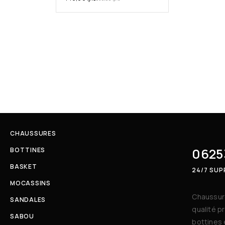
CHAUSSURES
0625
BOTTINES
BASKET
24/7 SU
MOCASSINS
Chaussure
SANDALES
qualité p
SABOU
bottines 