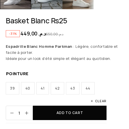
Basket Blanc Rs25
449,00
د.م.
-31%
650,00
د.م.
Espadrille Blanc Homme Parkman
: Légère, confortable et
facile à porter.
Idéale pour un look d’été simple et élégant au quotidien.
POINTURE
39
40
41
42
43
44
CLEAR
ADD TO CART