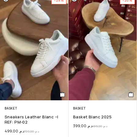
-29%
-20%
BASKET
BASKET
Sneakers Leather Blanc –|
Basket Blanc 2025
REF: PM-02
399,00
د.م.
499,00
د.م.
499,00
د.م.
700,00
د.م.