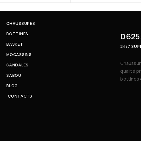
CHAUSSURES
0625
BOTTINES
BASKET
24/7 SU
MOCASSINS
Chaussure
SANDALES
qualité p
SABOU
bottines 
BLOG
CONTACTS