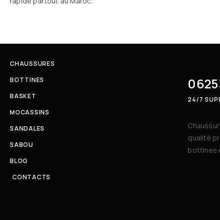
rapide partout au Maroc.
CHAUSSURES
0625
BOTTINES
BASKET
24/7 SU
MOCASSINS
Chaussure
SANDALES
qualité p
SABOU
bottines 
BLOG
CONTACTS