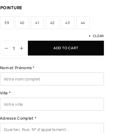
POINTURE
39
40
41
42
43
44
CLEAR
ADD TO CART
Nom et Prénoms
*
Ville
*
Adresse Complet
*