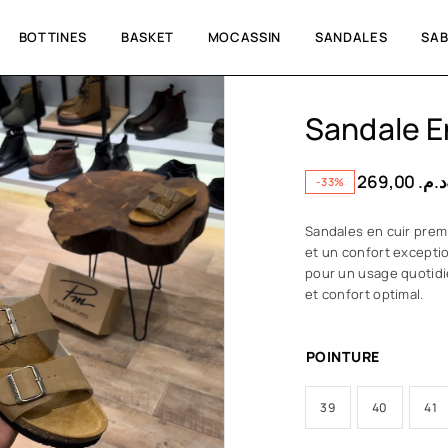
BOTTINES
BASKET
MOCASSIN
SANDALES
SA
Sandale E
269,00
د.م.
-33%
Sandales en cuir prem
et un confort excepti
pour un usage quotidien
et confort optimal.
POINTURE
39
40
41