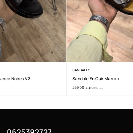
SANDALES
gance Noires V2
Sandale En Cuir Marron
269,00
د.م.
400,00
د.م.
0625392727