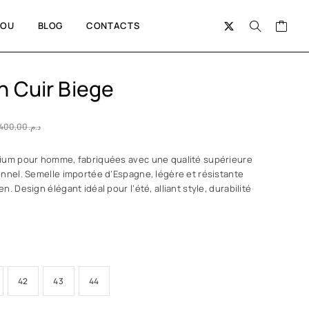
BOU
BLOG
CONTACTS
n Cuir Biege
400,00
د.م.
ium pour homme, fabriquées avec une qualité supérieure
onnel. Semelle importée d’Espagne, légère et résistante
. Design élégant idéal pour l’été, alliant style, durabilité
42
43
44