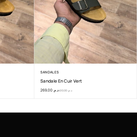
SANDALES
Sandale En Cuir Vert
269,00
د.م.
400,00
د.م.