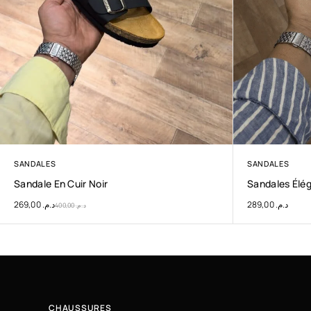
SANDALES
SANDALES
Sandale En Cuir Noir
Sandales Élé
269,00
د.م.
289,00
د.م.
400,00
د.م.
CHAUSSURES