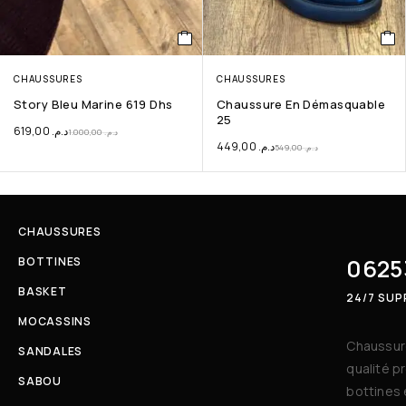
CHAUSSURES
CHAUSSURES
Story Bleu Marine 619 Dhs
Chaussure En Démasquable
25
619,00
د.م.
1.000,00
د.م.
449,00
د.م.
549,00
د.م.
CHAUSSURES
0625
BOTTINES
BASKET
24/7 SU
MOCASSINS
Chaussure
SANDALES
qualité p
SABOU
bottines 