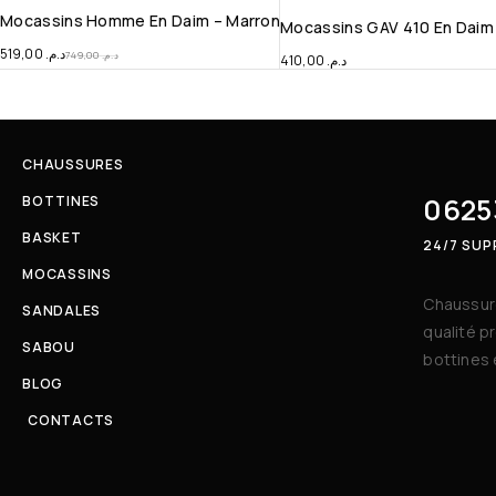
Mocassins Homme En Daim – Marron
Mocassins GAV 410 En Daim
519,00
د.م.
749,00
د.م.
410,00
د.م.
CHAUSSURES
0625
BOTTINES
BASKET
24/7 SU
MOCASSINS
Chaussure
SANDALES
qualité p
SABOU
bottines 
BLOG
CONTACTS